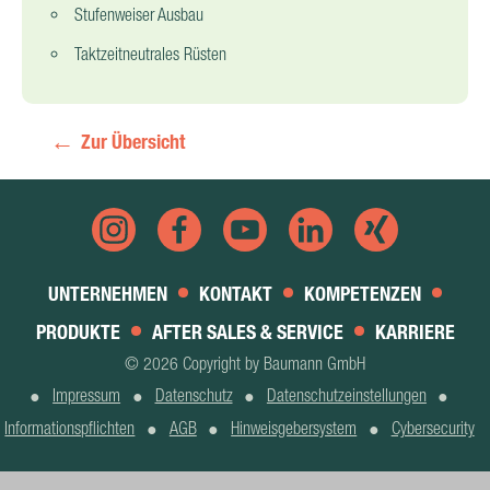
Stufenweiser Ausbau
Taktzeitneutrales Rüsten
Zur Übersicht
UNTERNEHMEN
KONTAKT
KOMPETENZEN
PRODUKTE
AFTER SALES & SERVICE
KARRIERE
© 2026 Copyright by Baumann GmbH
Impressum
Datenschutz
Datenschutzeinstellungen
Informationspflichten
AGB
Hinweisgebersystem
Cybersecurity