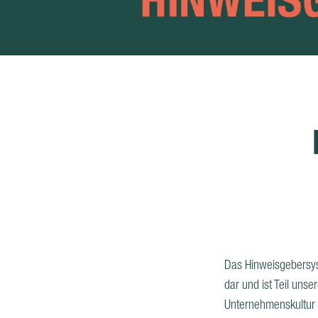
Das Hinweisgebersys
dar und ist
Teil unse
Unternehmenskultur g