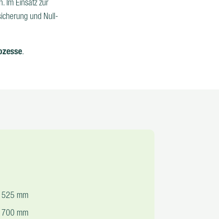
n. Im Einsatz zur
sicherung und Null-
ozesse
.
x 525 mm
x 700 mm