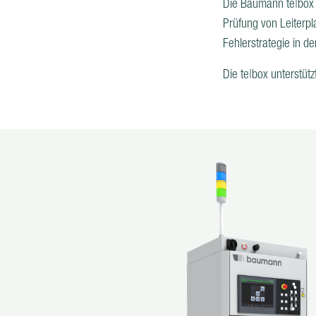
Die Baumann te|box is
Prüfung von Leiterpl
Fehlerstrategie in der
Die te|box unterstüt