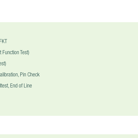
 FKT
t Function Test)
est)
alibration, Pin Check
test, End of Line