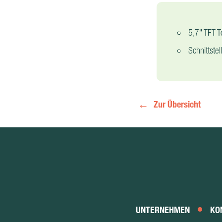
5,7" TFT T
Schnittste
Zur Übersicht
UNTERNEHMEN
KO