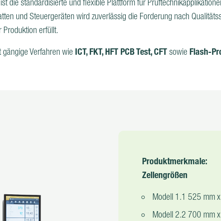
t die standardisierte und flexible Plattform für Prüftechnikapplikatione
atten und Steuergeräten wird zuverlässig die Forderung nach Qualitäts
 Produktion erfüllt.
ICT, FKT, HFT PCB Test, CFT
Flash-Pr
zt gängige Verfahren wie
sowie
Produktmerkmale:
Zellengrößen
Modell 1.1 525 mm 
Modell 2.2 700 mm 