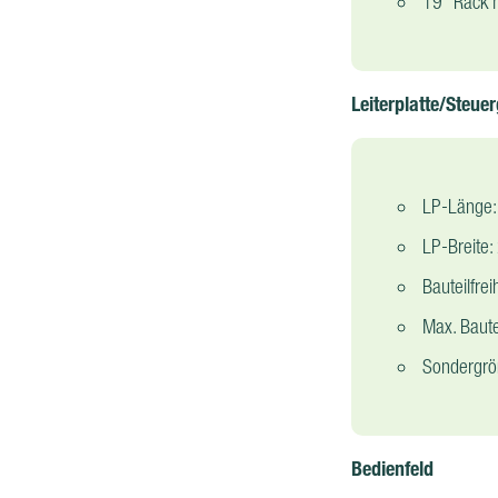
19" Rack m
Leiterplatte/Steue
LP-Länge:
LP-Breite
Bauteilfre
Max. Baute
Sondergrö
Bedienfeld