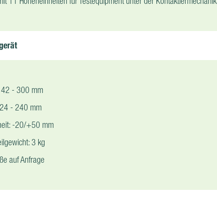
it 11 Höheneinheiten für Testequipment unter der Kontaktiermechanik
rgerät
 42 - 300 mm
: 24 - 240 mm
iheit: -20/+50 mm
ilgewicht: 3 kg
ße auf Anfrage