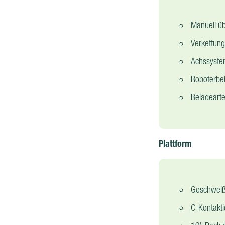
Manuell üb
Verkettung
Achssyste
Roboterbe
Beladearte
Plattform
Geschweiß
C-Kontakt