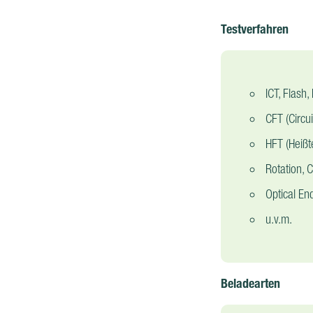
Testverfahren
ICT, Flash,
CFT (Circui
HFT (Heißt
Rotation, C
Optical End
u.v.m.
Beladearten